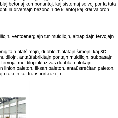
blaj betonaj komponantoj, kaj sistemaj solvoj por la tuta
nti la diversajn bezonojn de klientoj kaj krei valoron
ojn, ventoenergiajn tur-muldilojn, altrapidajn fervojajn
nigitajn platŝimojn, duoble-T-platajn ŝimojn, kaj 3D
ldilojn, antaŭfabrikitajn pontajn muldilojn, subpasajn
fervojaj muldiloj inkluzivas duoblajn blokajn
linion paleton, fiksan paleton, antaŭstreĉitan paleton,
jn rakojn kaj transport-rakojn;