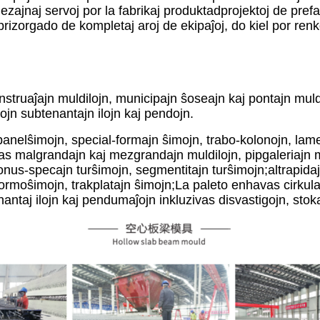
dezajnaj servoj por la fabrikaj produktadprojektoj de prefa
rizorgado de kompletaj aroj de ekipaĵoj, do kiel por renko
struaĵajn muldilojn, municipajn ŝoseajn kaj pontajn muldil
tojn subtenantajn ilojn kaj pendojn.
panelŝimojn, special-formajn ŝimojn, trabo-kolonojn, lame
as malgrandajn kaj mezgrandajn muldilojn, pipgaleriajn mu
nus-specajn turŝimojn, segmentitajn turŝimojn;altrapidaj 
moŝimojn, trakplatajn ŝimojn;La paleto enhavas cirkulan 
ntaj ilojn kaj pendumaĵojn inkluzivas disvastigojn, stoka