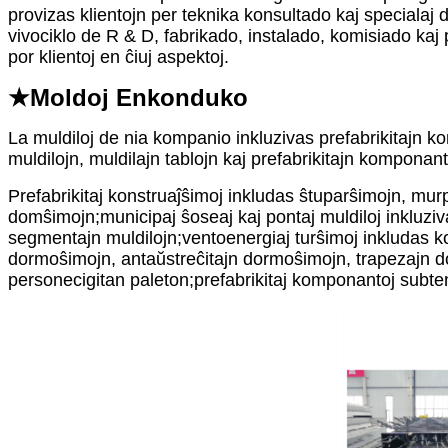
provizas klientojn per teknika konsultado kaj specialaj 
vivociklo de R & D, fabrikado, instalado, komisiado kaj p
por klientoj en ĉiuj aspektoj.
★Moldoj Enkonduko
La muldiloj de nia kompanio inkluzivas prefabrikitajn kon
muldilojn, muldilajn tablojn kaj prefabrikitajn komponan
Prefabrikitaj konstruaĵŝimoj inkludas ŝtuparŝimojn, mur
domŝimojn;municipaj ŝoseaj kaj pontaj muldiloj inkluziv
segmentajn muldilojn;ventoenergiaj turŝimoj inkludas ko
dormoŝimojn, antaŭstreĉitajn dormoŝimojn, trapezajn dor
personecigitan paleton;prefabrikitaj komponantoj subtena