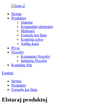
Hejmo
Produktoj
Sistemo
Komputilaj elementoj
Maŝinaro
Formaĵo kaj ŝimo
Kontrola solvo
Aplika kazo
Pri ni
Novaĵoj
Kompanio Novaĵoj
Industria Novaĵoj
Kontaktu Nin
English
Hejmo
Produktoj
Formaĵo kaj ŝimo
Elstaraj produktoj