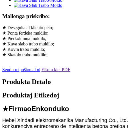
Mallonga priskribo:
★ Desegnita al kliento peto;
★ Ponta ferdeka muldilo;
★ Pierkolumna muldilo;
★ Kava slabo trabo muldilo;
★ Kovra trabo muldilo;
★ Skatolo trabo muldilo;
Sendu retpoŝton al ni
Elŝutu kiel PDF
Produkta Detalo
Produktaj Etikedoj
★Firmao
Enkonduko
Hebei Xindadi elektromekanika Manufacturing Co., Ltd. 
konkurenciva entrepreno de inteligenta betona pretiga