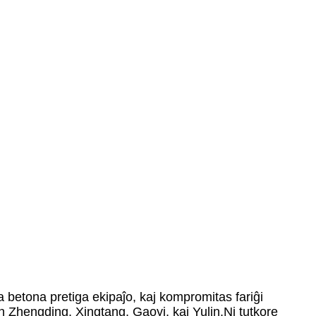
 betona pretiga ekipaĵo, kaj kompromitas fariĝi
 Zhengding, Xingtang, Gaoyi, kaj Yulin.Ni tutkore